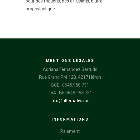
pour des frictions, des affusions, à titre
prophylactique.
MENTIONS LÉGALES
Adriana Fernandez Serrudo
Rue Grand Pré 12B, 4217 Héron
BCE : 0645.958.731
TVA : BE 0645 958 731
info@alternativa.be
INFORMATIONS
Paiement