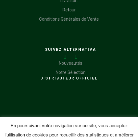
Livraison
Retour
Conditions Générales de Vente
SUIVEZ ALTERNATIVA
Nouveautés
Notre Sélection
DISTRIBUTEUR OFFICIEL
En poursuivant votre navigation sur ce site, vous acceptez
Copyright © 2021 Alternativa
.
Tous droits réservés
l’utilisation de cookies pour recueillir des statistiques et améliorer