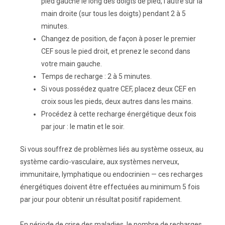
pied gauche le long des doigts de pied, l’autre sur la
main droite (sur tous les doigts) pendant 2 à 5
minutes.
Changez de position, de façon à poser le premier
CEF sous le pied droit, et prenez le second dans
votre main gauche.
Temps de recharge : 2 à 5 minutes.
Si vous possédez quatre CEF, placez deux CEF en
croix sous les pieds, deux autres dans les mains.
Procédez à cette recharge énergétique deux fois
par jour : le matin et le soir.
Si vous souffrez de problèmes liés au système osseux, au
système cardio-vasculaire, aux systèmes nerveux,
immunitaire, lymphatique ou endocrinien — ces recharges
énergétiques doivent être effectuées au minimum 5 fois
par jour pour obtenir un résultat positif rapidement.
En période de crise des maladies, le nombre de recharges