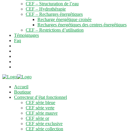
CEF – Structuration de l’eau
CEF – Hydrothérapie
CEF – Recharges énergétiques
Recharge énergétique croisée
Recharges énergétiques des centres énergétiques
CEF – Restrictions d’utilisation
Témoignages
Faq
Accueil
Boutique
Correcteur d’état fonctionnel
CEF série bleue
CEF série verte
CEF série mauve
CEF série or
CEF série exclusive
CEF série collection