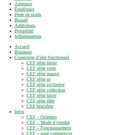
Animaux
Épidémies
Perte de poids
Beauté
Addictions
Prospérité
Inflammations
Accueil
Boutique
Correcteur d’état fonctionnel
CEF série bleue
CEF série verte
CEF série mauve
CEF série or
CEF série exclusive
CEF série collection
CEF série hiver
CEF série élite
CEF bracelets
Infos
CEF – Origines
CEF – Mode d’emploi
CEF – Fonctionnement
CEF – pour commencer