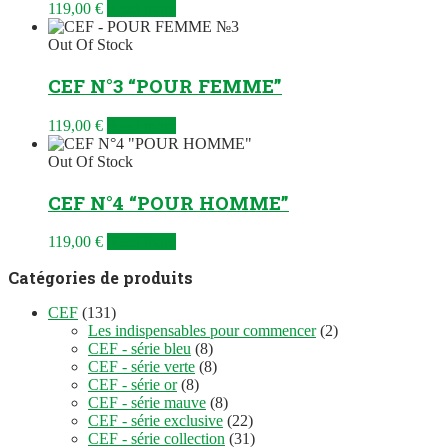
119,00
€
Read more
Out Of Stock
CEF N°3 “POUR FEMME”
119,00
€
Read more
Out Of Stock
CEF N°4 “POUR HOMME”
119,00
€
Read more
Catégories de produits
CEF
(131)
Les indispensables pour commencer
(2)
CEF - série bleu
(8)
CEF - série verte
(8)
CEF - série or
(8)
CEF - série mauve
(8)
CEF - série exclusive
(22)
CEF - série collection
(31)