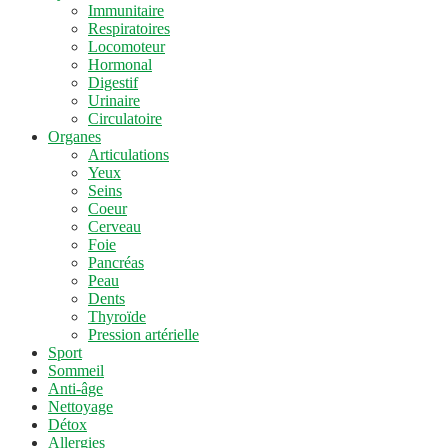
Immunitaire
Respiratoires
Locomoteur
Hormonal
Digestif
Urinaire
Circulatoire
Organes
Articulations
Yeux
Seins
Coeur
Cerveau
Foie
Pancréas
Peau
Dents
Thyroïde
Pression artérielle
Sport
Sommeil
Anti-âge
Nettoyage
Détox
Allergies