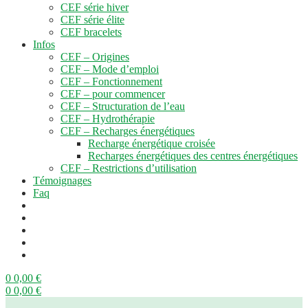
CEF série hiver
CEF série élite
CEF bracelets
Infos
CEF – Origines
CEF – Mode d’emploi
CEF – Fonctionnement
CEF – pour commencer
CEF – Structuration de l’eau
CEF – Hydrothérapie
CEF – Recharges énergétiques
Recharge énergétique croisée
Recharges énergétiques des centres énergétiques
CEF – Restrictions d’utilisation
Témoignages
Faq
0
0,00
€
0
0,00
€
Menu