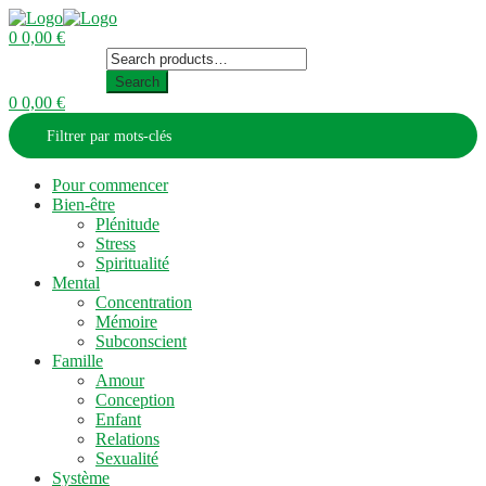
0
0,00
€
Menu
Search
for:
Search
0
0,00
€
Filtrer par mots-clés
Pour commencer
Bien-être
Plénitude
Stress
Spiritualité
Mental
Concentration
Mémoire
Subconscient
Famille
Amour
Conception
Enfant
Relations
Sexualité
Système