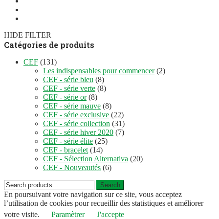
HIDE FILTER
Catégories de produits
CEF
(131)
Les indispensables pour commencer
(2)
CEF - série bleu
(8)
CEF - série verte
(8)
CEF - série or
(8)
CEF - série mauve
(8)
CEF - série exclusive
(22)
CEF - série collection
(31)
CEF - série hiver 2020
(7)
CEF - série élite
(25)
CEF - bracelet
(14)
CEF - Sélection Alternativa
(20)
CEF - Nouveautés
(6)
Search
Search
for:
En poursuivant votre navigation sur ce site, vous acceptez
l’utilisation de cookies pour recueillir des statistiques et améliorer
votre visite.
Paramètrer
J'accepte