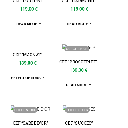
CEF “FORTUNE”
CEF “HARMONIE”
119,00
€
119,00
€
READ MORE
READ MORE
OUT
OUT OF STOCK
OF
CEF “MAGNAT”
STOCK
CEF “PROSPÉRITÉ”
139,00
€
139,00
€
SELECT OPTIONS
READ MORE
OUT OF STOCK
OUT OF STOCK
CEF “SABLE D’OR”
CEF “SUCCÈS”