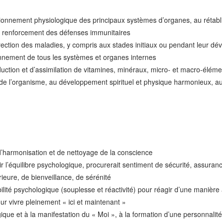
ctionnement physiologique des principaux systèmes d’organes, au rétabli
u renforcement des défenses immunitaires
orrection des maladies, y compris aux stades initiaux ou pendant leur d
ionnement de tous les systèmes et organes internes
duction et d’assimilation de vitamines, minéraux, micro- et macro-éléme
de l’organisme, au développement spirituel et physique harmonieux, au m
d’harmonisation et de nettoyage de la conscience
ir l’équilibre psychologique, procurerait sentiment de sécurité, assuran
rieure, de bienveillance, de sérénité
abilité psychologique (souplesse et réactivité) pour réagir d’une maniè
ur vivre pleinement « ici et maintenant »
ique et à la manifestation du « Moi », à la formation d’une personnalité