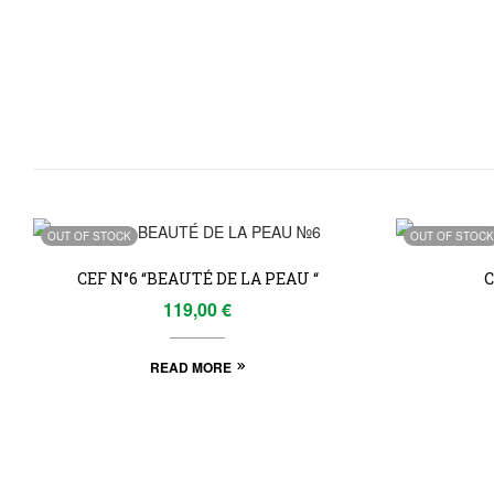
OUT OF STOCK
OUT OF STOCK
CEF N°6 “BEAUTÉ DE LA PEAU “
C
119,00
€
READ MORE