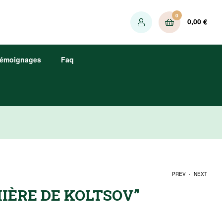
0
0,00
€
émoignages
Faq
.
PREV
NEXT
IÈRE DE KOLTSOV”
139,00
€
139,00
€