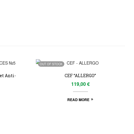
OUT OF STOCK
et Anti-
CEF “ALLERGO”
119,00
€
READ MORE