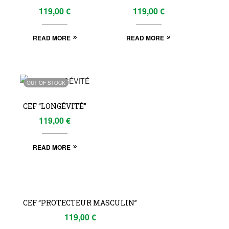
119,00
€
119,00
€
READ MORE
READ MORE
OUT OF STOCK
CEF “LONGÉVITÉ”
119,00
€
READ MORE
OUT
OF
CEF “PROTECTEUR MASCULIN”
STOCK
119,00
€